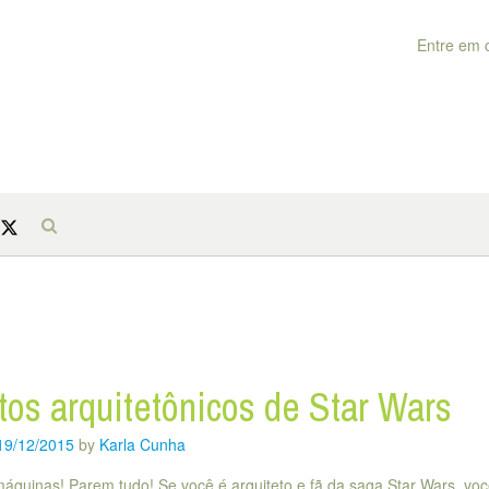
Entre em 
tos arquitetônicos de Star Wars
19/12/2015
by
Karla Cunha
áquinas! Parem tudo! Se você é arquiteto e fã da saga Star Wars, voc