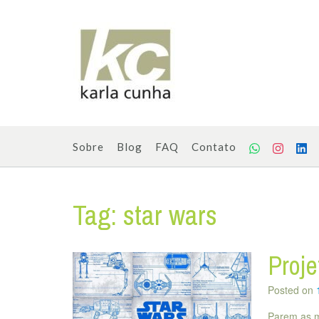
Skip
to
content
Sobre
Blog
FAQ
Contato
Tag:
star wars
Proje
Posted on
Parem as m