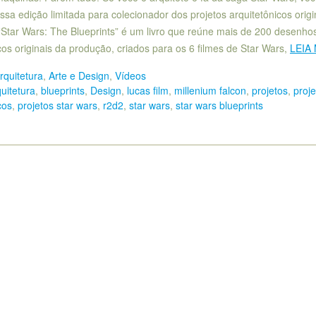
ssa edição limitada para colecionador dos projetos arquitetônicos origi
“Star Wars: The Blueprints” é um livro que reúne mais de 200 desenho
cos originais da produção, criados para os 6 filmes de Star Wars,
LEIA
rquitetura
,
Arte e Design
,
Vídeos
uitetura
,
blueprints
,
Design
,
lucas film
,
millenium falcon
,
projetos
,
proje
cos
,
projetos star wars
,
r2d2
,
star wars
,
star wars blueprints