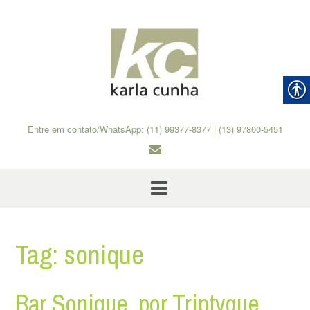
Skip
to
content
Entre em contato/WhatsApp: (11) 99377-8377 | (13) 97800-5451
Tag:
sonique
Bar Sonique, por Triptyque