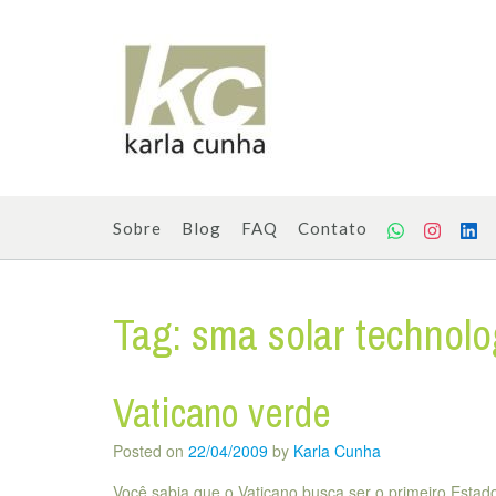
Skip
to
content
Sobre
Blog
FAQ
Contato
Tag:
sma solar technol
Vaticano verde
Posted on
22/04/2009
by
Karla Cunha
Você sabia que o Vaticano busca ser o primeiro Est