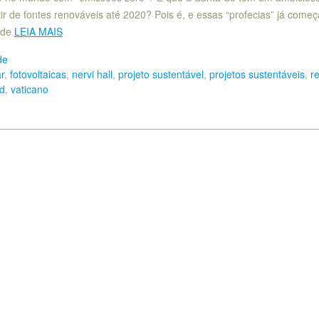
ir de fontes renováveis até 2020? Pois é, e essas “profecias” já come
a de
LEIA MAIS
de
r
,
fotovoltaicas
,
nervi hall
,
projeto sustentável
,
projetos sustentáveis
,
r
ld
,
vaticano