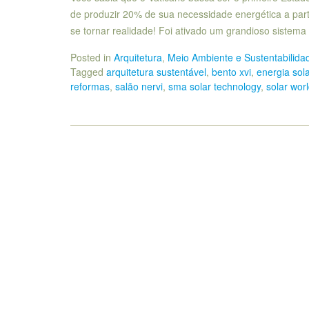
de produzir 20% de sua necessidade energética a part
se tornar realidade! Foi ativado um grandioso sistem
Posted in
Arquitetura
,
Meio Ambiente e Sustentabilida
Tagged
arquitetura sustentável
,
bento xvi
,
energia sola
reformas
,
salão nervi
,
sma solar technology
,
solar wor