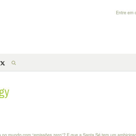
Entre em 
ogy
ado no mundo com “emissões zero”? E que a Santa Sé tem um ambicios