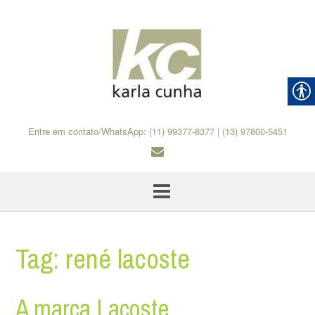
Skip
to
content
Entre em contato/WhatsApp: (11) 99377-8377 | (13) 97800-5451
Tag:
rené lacoste
A marca Lacoste