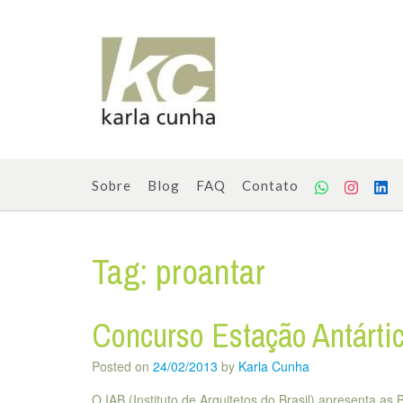
Skip
to
content
Sobre
Blog
FAQ
Contato
Tag:
proantar
Concurso Estação Antárt
Posted on
24/02/2013
by
Karla Cunha
O IAB (Instituto de Arquitetos do Brasil) apresenta a