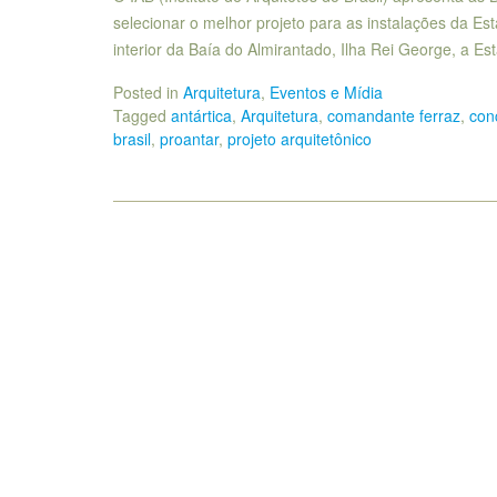
selecionar o melhor projeto para as instalações da Esta
interior da Baía do Almirantado, Ilha Rei George, a E
Posted in
Arquitetura
,
Eventos e Mídia
Tagged
antártica
,
Arquitetura
,
comandante ferraz
,
con
brasil
,
proantar
,
projeto arquitetônico