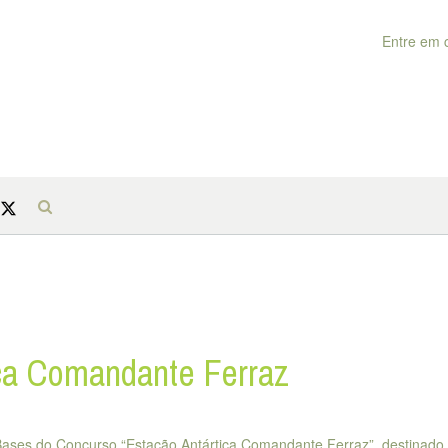
Entre em 
ica Comandante Ferraz
s Bases do Concurso “Estação Antártica Comandante Ferraz”, destinado