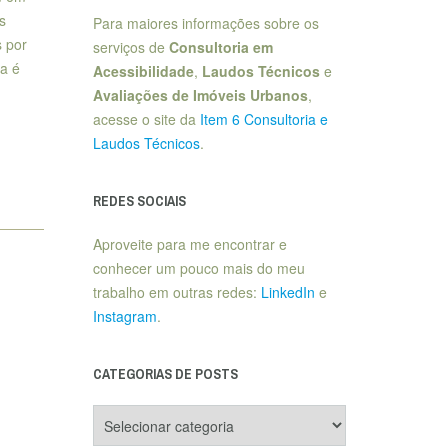
s
Para maiores informações sobre os
s por
serviços de
Consultoria em
a é
Acessibilidade
,
Laudos Técnicos
e
Avaliações de Imóveis Urbanos
,
acesse o site da
Item 6 Consultoria e
Laudos Técnicos
.
,
REDES SOCIAIS
Aproveite para me encontrar e
conhecer um pouco mais do meu
trabalho em outras redes:
LinkedIn
e
Instagram
.
CATEGORIAS DE POSTS
Categorias
de