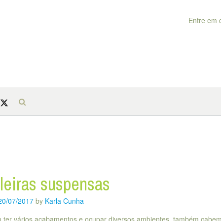
Entre em 
leiras suspensas
20/07/2017
by
Karla Cunha
 ter vários acabamentos e ocupar diversos ambientes, também cabe