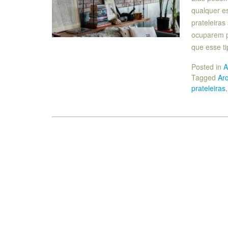
qualquer e
prateleira
ocuparem p
que esse t
Posted in
A
Tagged
Arq
prateleiras