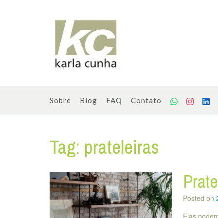
Skip
to
content
Sobre
Blog
FAQ
Contato
Tag:
prateleiras
Prate
Posted on
Elas podem