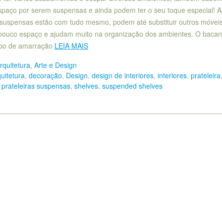
spaço por serem suspensas e ainda podem ter o seu toque especial! A
s suspensas estão com tudo mesmo, podem até substituir outros móvei
ouco espaço e ajudam muito na organização dos ambientes. O bacan
ipo de amarração
LEIA MAIS
rquitetura
,
Arte e Design
uitetura
,
decoração
,
Design
,
design de interiores
,
interiores
,
prateleira
,
prateleiras suspensas
,
shelves
,
suspended shelves