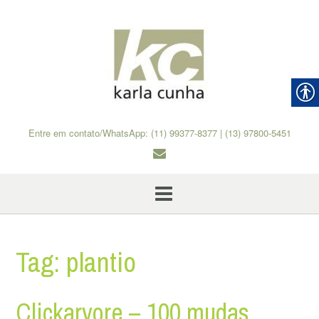
Skip
to
content
Entre em contato/WhatsApp: (11) 99377-8377 | (13) 97800-5451
Tag:
plantio
Clickarvore – 100 mudas