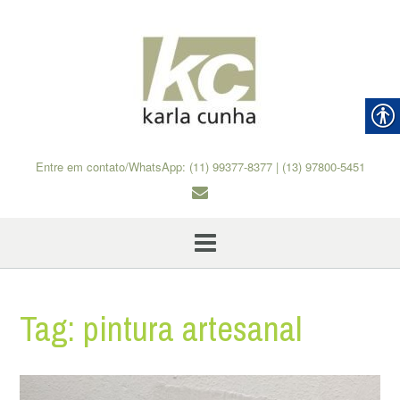
Skip
to
content
Entre em contato/WhatsApp: (11) 99377-8377 | (13) 97800-5451
Tag:
pintura artesanal