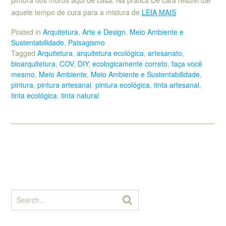
pintura dos muros aqui de casa. Na prática De cara resolvi dar
aquele tempo de cura para a mistura de
LEIA MAIS
Posted in
Arquitetura
,
Arte e Design
,
Meio Ambiente e
Sustentabilidade
,
Paisagismo
Tagged
Arquitetura
,
arquitetura ecológica
,
artesanato
,
bioarquitetura
,
COV
,
DIY
,
ecologicamente correto
,
faça você
mesmo
,
Meio Ambiente
,
Meio Ambiente e Sustentabilidade
,
pintura
,
pintura artesanal
,
pintura ecológica
,
tinta artesanal
,
tinta ecológica
,
tinta natural