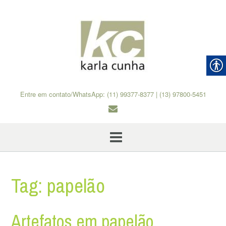
Skip
to
content
Entre em contato/WhatsApp: (11) 99377-8377 | (13) 97800-5451
Tag:
papelão
Artefatos em papelão