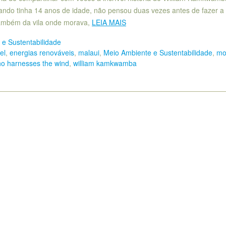
ndo tinha 14 anos de idade, não pensou duas vezes antes de fazer a
 também da vila onde morava,
LEIA MAIS
e Sustentabilidade
el
,
energias renováveis
,
malaui
,
Meio Ambiente e Sustentabilidade
,
mo
ho harnesses the wind
,
william kamkwamba