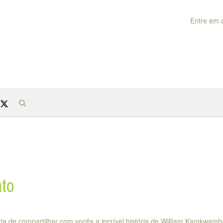
Entre em 
nto
ia de compartilhar com vocês a incrível história de William Kamkwamb