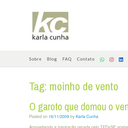
Skip
to
content
Sobre
Blog
FAQ
Contato
Tag:
moinho de vento
O garoto que domou o ve
Posted on
16/11/2009
by
Karla Cunha
Aproveitando a inspiração gerada pelo TEDxSP, gostar