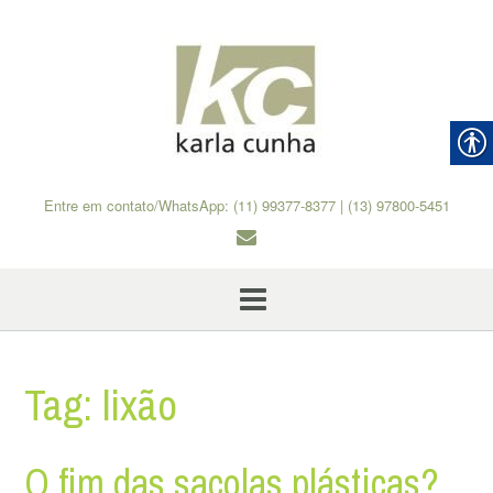
Skip
to
content
Entre em contato/WhatsApp: (11) 99377-8377 | (13) 97800-5451
Tag:
lixão
O fim das sacolas plásticas?