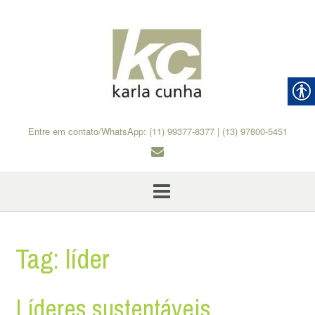
Skip
to
content
Entre em contato/WhatsApp: (11) 99377-8377 | (13) 97800-5451
Tag:
líder
Líderes sustentáveis