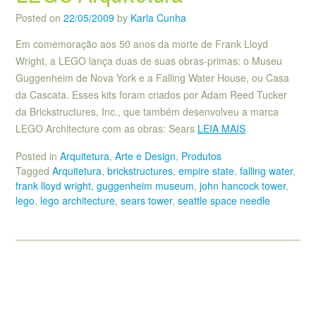
Posted on
22/05/2009
by
Karla Cunha
Em comemoração aos 50 anos da morte de Frank Lloyd
Wright, a LEGO lança duas de suas obras-primas: o Museu
Guggenheim de Nova York e a Falling Water House, ou Casa
da Cascata. Esses kits foram criados por Adam Reed Tucker
da Brickstructures, Inc., que também desenvolveu a marca
LEGO Architecture com as obras: Sears
LEIA MAIS
Posted in
Arquitetura
,
Arte e Design
,
Produtos
Tagged
Arquitetura
,
brickstructures
,
empire state
,
falling water
,
frank lloyd wright
,
guggenheim museum
,
john hancock tower
,
lego
,
lego architecture
,
sears tower
,
seattle space needle