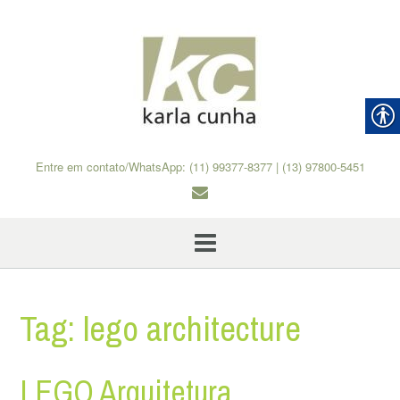
Skip
to
content
Entre em contato/WhatsApp: (11) 99377-8377 | (13) 97800-5451
Tag:
lego architecture
LEGO Arquitetura