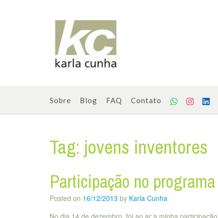
Skip
to
content
Sobre
Blog
FAQ
Contato
Tag:
jovens inventores
Participação no programa
Posted on
16/12/2013
by
Karla Cunha
No dia 14 de dezembro, foi ao ar a minha participação