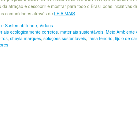
 da atração é descobrir e mostrar para todo o Brasil boas iniciativas d
uas comunidades através de
LEIA MAIS
e Sustentabilidade
,
Vídeos
riais ecologicamente corretos
,
materiais sustentáveis
,
Meio Ambiente 
iros
,
sheyla marques
,
soluções sustentáveis
,
taísa tenório
,
tijolo de ca
tores