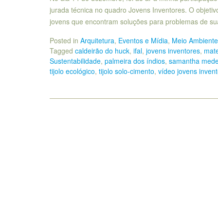
jurada técnica no quadro Jovens Inventores. O objetivo
jovens que encontram soluções para problemas de s
Posted in
Arquitetura
,
Eventos e Mídia
,
Meio Ambiente 
Tagged
caldeirão do huck
,
ifal
,
jovens inventores
,
mate
Sustentabilidade
,
palmeira dos índios
,
samantha mede
tijolo ecológico
,
tijolo solo-cimento
,
vídeo jovens inven