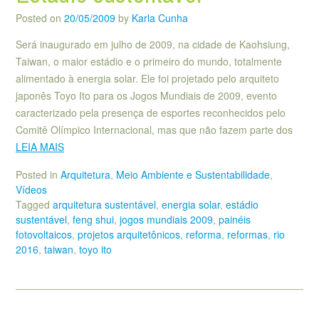
Posted on
20/05/2009
by
Karla Cunha
Será inaugurado em julho de 2009, na cidade de Kaohsiung,
Taiwan, o maior estádio e o primeiro do mundo, totalmente
alimentado à energia solar. Ele foi projetado pelo arquiteto
japonês Toyo Ito para os Jogos Mundiais de 2009, evento
caracterizado pela presença de esportes reconhecidos pelo
Comitê Olímpico Internacional, mas que não fazem parte dos
LEIA MAIS
Posted in
Arquitetura
,
Meio Ambiente e Sustentabilidade
,
Vídeos
Tagged
arquitetura sustentável
,
energia solar
,
estádio
sustentável
,
feng shui
,
jogos mundiais 2009
,
painéis
fotovoltaicos
,
projetos arquitetônicos
,
reforma
,
reformas
,
rio
2016
,
taiwan
,
toyo ito