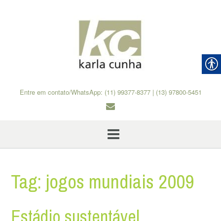
Skip
to
content
Entre em contato/WhatsApp: (11) 99377-8377 | (13) 97800-5451
Tag:
jogos mundiais 2009
Estádio sustentável