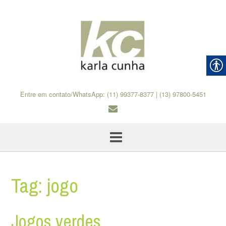
Skip
to
content
Entre em contato/WhatsApp: (11) 99377-8377 | (13) 97800-5451
Tag:
jogo
Jogos verdes