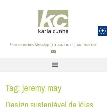
Skip
to
content
Entre em contato/WhatsApp: (11) 99377-8377 | (13) 97800-5451
Tag:
jeremy may
Design sustentável de jóias