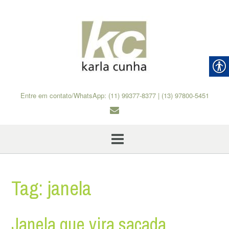
Skip
to
content
Entre em contato/WhatsApp: (11) 99377-8377 | (13) 97800-5451
Tag:
janela
Janela que vira sacada