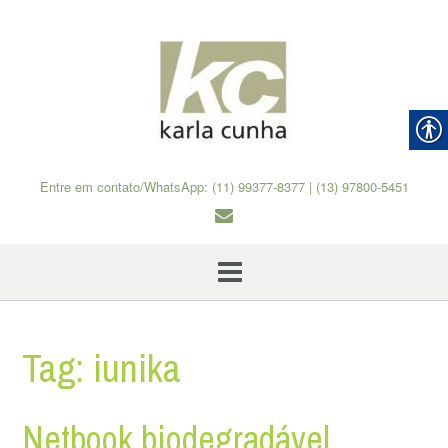
Skip
to
content
Entre em contato/WhatsApp: (11) 99377-8377 | (13) 97800-5451
Tag:
iunika
Netbook biodegradável