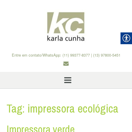
Skip
to
content
Entre em contato/WhatsApp: (11) 99377-8377 | (13) 97800-5451
Tag:
impressora ecológica
Impressora verde