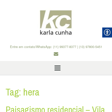
Skip
to
content
Entre em contato/WhatsApp: (11) 99377-8377 | (13) 97800-5451
Tag:
hera
Paisagismo residencial – Vila