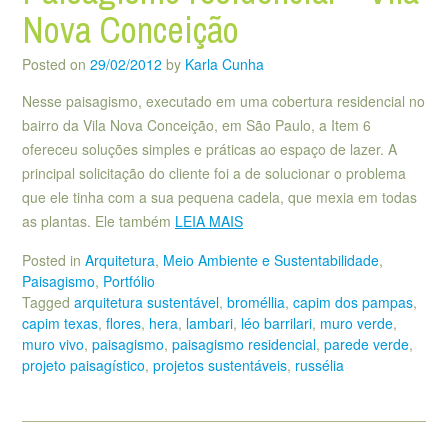
Nova Conceição
Posted on
29/02/2012
by
Karla Cunha
Nesse paisagismo, executado em uma cobertura residencial no
bairro da Vila Nova Conceição, em São Paulo, a Item 6
ofereceu soluções simples e práticas ao espaço de lazer. A
principal solicitação do cliente foi a de solucionar o problema
que ele tinha com a sua pequena cadela, que mexia em todas
as plantas. Ele também
LEIA MAIS
Posted in
Arquitetura
,
Meio Ambiente e Sustentabilidade
,
Paisagismo
,
Portfólio
Tagged
arquitetura sustentável
,
broméllia
,
capim dos pampas
,
capim texas
,
flores
,
hera
,
lambari
,
léo barrilari
,
muro verde
,
muro vivo
,
paisagismo
,
paisagismo residencial
,
parede verde
,
projeto paisagístico
,
projetos sustentáveis
,
russélia