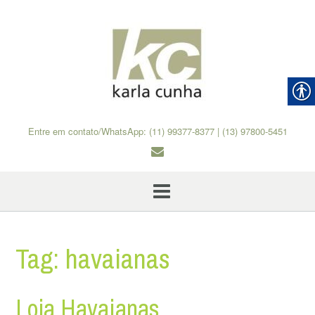
Skip
to
content
Entre em contato/WhatsApp: (11) 99377-8377 | (13) 97800-5451
Tag:
havaianas
Loja Havaianas