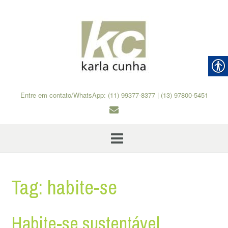
Skip
to
content
Entre em contato/WhatsApp: (11) 99377-8377 | (13) 97800-5451
Tag:
habite-se
Habite-se sustentável