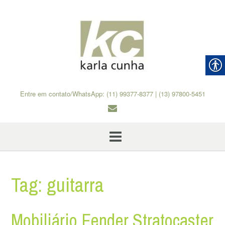
Skip
to
content
Entre em contato/WhatsApp: (11) 99377-8377 | (13) 97800-5451
Tag:
guitarra
Mobiliário Fender Stratocaster