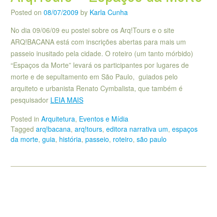
Posted on
08/07/2009
by
Karla Cunha
No dia 09/06/09 eu postei sobre os Arq!Tours e o site
ARQ!BACANA está com inscrições abertas para mais um
passeio inusitado pela cidade. O roteiro (um tanto mórbido)
“Espaços da Morte” levará os participantes por lugares de
morte e de sepultamento em São Paulo, guiados pelo
arquiteto e urbanista Renato Cymbalista, que também é
pesquisador
LEIA MAIS
Posted in
Arquitetura
,
Eventos e Mídia
Tagged
arq!bacana
,
arq!tours
,
editora narrativa um
,
espaços
da morte
,
guia
,
história
,
passeio
,
roteiro
,
são paulo