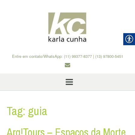
Skip
to
content
Entre em contato/WhatsApp: (11) 99377-8377 | (13) 97800-5451
Tag:
guia
Arq!Tours – Espaços da Morte