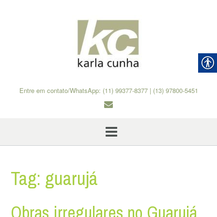
Skip
to
content
Entre em contato/WhatsApp: (11) 99377-8377 | (13) 97800-5451
Tag:
guarujá
Obras irregulares no Guarujá