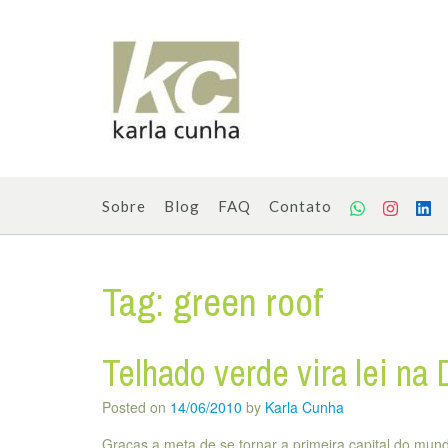
Skip
to
content
Sobre
Blog
FAQ
Contato
Tag:
green roof
Telhado verde vira lei na
Posted on
14/06/2010
by
Karla Cunha
Graças a meta de se tornar a primeira capital do mun