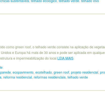
écnicas sustentáveis
,
telhado ecológico
,
telhado verde
,
telhado vivo
ido como green roof, o telhado verde consiste na aplicação de vegeta
 Unidos e Europa há mais de 30 anos e pode ser aplicada em qualquer
strutura e impermeabilização do local
LEIA MAIS
de
oparede
,
ecopavimento
,
ecotelhado
,
green roof
,
projeto residencial
,
pro
s
,
reforma residencial
,
reformas residenciais
,
telhado verde