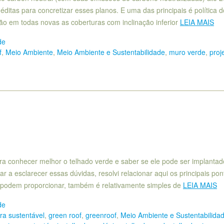
tas para concretizar esses planos. E uma das principais é política d
ão em todas novas as coberturas com inclinação inferior
LEIA MAIS
de
f
,
Meio Ambiente
,
Meio Ambiente e Sustentabilidade
,
muro verde
,
proj
ra conhecer melhor o telhado verde e saber se ele pode ser implantad
a esclarecer essas dúvidas, resolvi relacionar aqui os principais pon
 podem proporcionar, também é relativamente simples de
LEIA MAIS
de
ura sustentável
,
green roof
,
greenroof
,
Meio Ambiente e Sustentabilida