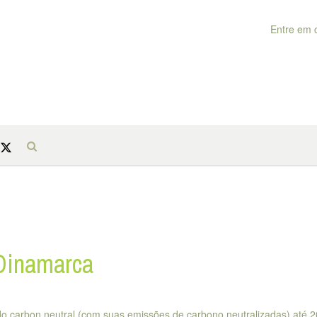
Entre em 
 Dinamarca
do carbon neutral (com suas emissões de carbono neutralizadas) até 2