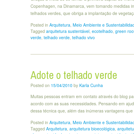
Copenhagen, na Dinamarca, vem tomando medidas inédi
telhados verdes, que obriga a implantação de vegetaç
Posted in
Arquitetura
,
Meio Ambiente e Sustentabilida
Tagged
arquitetura sustentável
,
ecotelhado
,
green roo
verde
,
telhado verde
,
telhado vivo
Adote o telhado verde
Posted on
15/04/2010
by
Karla Cunha
Muitas pessoas entram em contato através do blog pa
acordo com as suas necessidades. Pensando em ajudar 
dessa técnica que, além das inúmeras vantagens que
Posted in
Arquitetura
,
Meio Ambiente e Sustentabilida
Tagged
Arquitetura
,
arquitetura bioecológica
,
arquitet