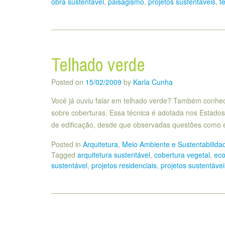
obra sustentável
,
paisagismo
,
projetos sustentáveis
,
t
Telhado verde
Posted on
15/02/2009
by
Karla Cunha
Você já ouviu falar em telhado verde? Também conhec
sobre coberturas. Essa técnica é adotada nos Estados
de edificação, desde que observadas questões como e
Posted in
Arquitetura
,
Meio Ambiente e Sustentabilida
Tagged
arquitetura sustentável
,
cobertura vegetal
,
ec
sustentável
,
projetos residenciais
,
projetos sustentávei