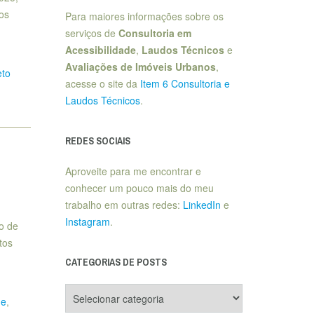
os
Para maiores informações sobre os
serviços de
Consultoria em
Acessibilidade
,
Laudos Técnicos
e
Avaliações de Imóveis Urbanos
,
eto
acesse o site da
Item 6 Consultoria e
Laudos Técnicos
.
REDES SOCIAIS
Aproveite para me encontrar e
conhecer um pouco mais do meu
trabalho em outras redes:
LinkedIn
e
Instagram
.
o de
tos
CATEGORIAS DE POSTS
Categorias
de
,
de