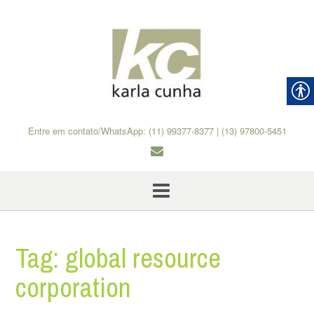
Skip
to
content
Entre em contato/WhatsApp: (11) 99377-8377 | (13) 97800-5451
Tag:
global resource
corporation