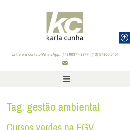
Skip
to
content
Entre em contato/WhatsApp: (11) 99377-8377 | (13) 97800-5451
Tag:
gestão ambiental
Cursos verdes na FGV