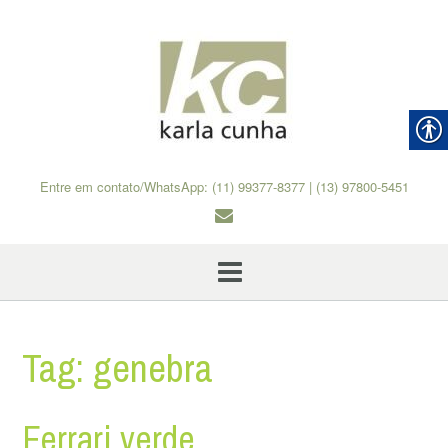
Skip
to
content
Entre em contato/WhatsApp: (11) 99377-8377 | (13) 97800-5451
Tag:
genebra
Ferrari verde