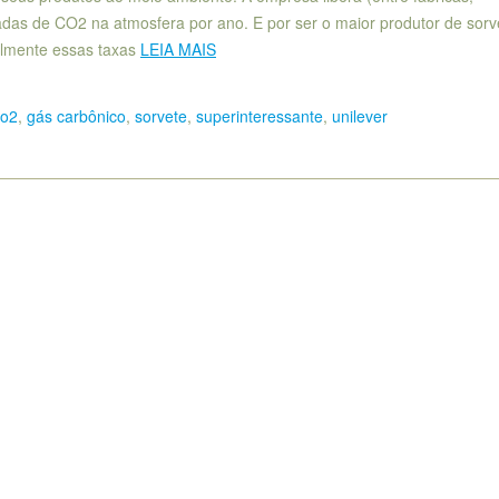
eladas de CO2 na atmosfera por ano. E por ser o maior produtor de sorv
elmente essas taxas
LEIA MAIS
co2
,
gás carbônico
,
sorvete
,
superinteressante
,
unilever