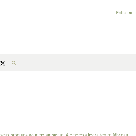
Entre em 
 seus produtos ao meio ambiente. A empresa libera (entre fábricas,