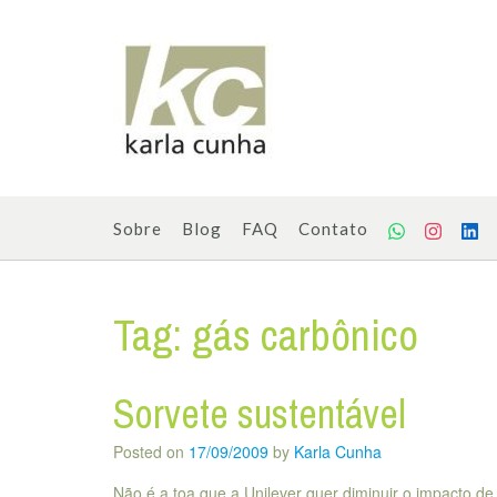
Skip
to
content
Sobre
Blog
FAQ
Contato
Tag:
gás carbônico
Sorvete sustentável
Posted on
17/09/2009
by
Karla Cunha
Não é a toa que a Unilever quer diminuir o impacto de