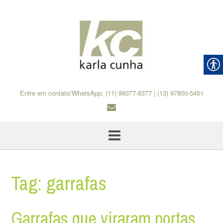
Skip
to
content
Entre em contato/WhatsApp: (11) 99377-8377 | (13) 97800-5451
Tag:
garrafas
Garrafas que viraram portas