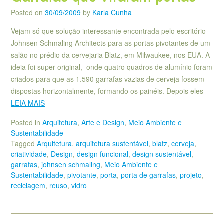
Posted on
30/09/2009
by
Karla Cunha
Vejam só que solução interessante encontrada pelo escritório
Johnsen Schmaling Architects para as portas pivotantes de um
salão no prédio da cervejaria Blatz, em Milwaukee, nos EUA. A
ideia foi super original, onde quatro quadros de alumínio foram
criados para que as 1.590 garrafas vazias de cerveja fossem
dispostas horizontalmente, formando os painéis. Depois eles
LEIA MAIS
Posted in
Arquitetura
,
Arte e Design
,
Meio Ambiente e
Sustentabilidade
Tagged
Arquitetura
,
arquitetura sustentável
,
blatz
,
cerveja
,
criatividade
,
Design
,
design funcional
,
design sustentável
,
garrafas
,
johnsen schmaling
,
Meio Ambiente e
Sustentabilidade
,
pivotante
,
porta
,
porta de garrafas
,
projeto
,
reciclagem
,
reuso
,
vidro