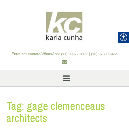
Skip
to
content
Entre em contato/WhatsApp: (11) 99377-8377 | (13) 97800-5451
Tag:
gage clemenceaus
architects