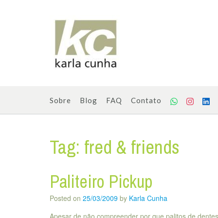
Skip
to
content
Sobre
Blog
FAQ
Contato
Tag:
fred & friends
Paliteiro Pickup
Posted on
25/03/2009
by
Karla Cunha
Apesar de não compreender por que palitos de dentes 