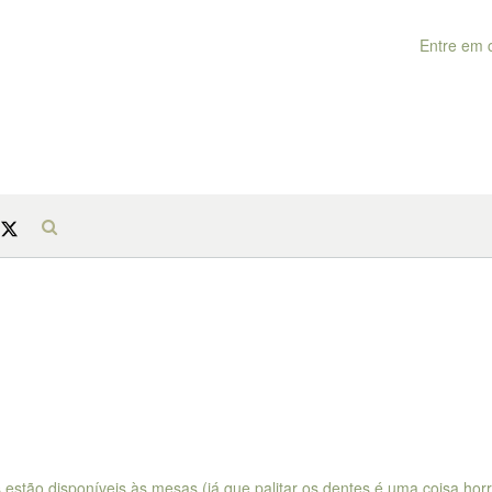
Entre em 
estão disponíveis às mesas (já que palitar os dentes é uma coisa hor