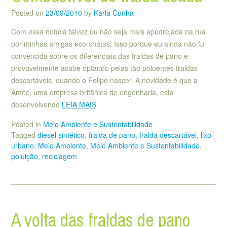
Posted on
23/09/2010
by
Karla Cunha
Com essa notícia talvez eu não seja mais apedrejada na rua
por minhas amigas eco-chatas! Isso porque eu ainda não fui
convencida sobre os diferenciais das fraldas de pano e
provavelmente acabe optando pelas tão poluentes fraldas
descartáveis, quando o Felipe nascer. A novidade é que a
Amec, uma empresa britânica de engenharia, está
desenvolvendo
LEIA MAIS
Posted in
Meio Ambiente e Sustentabilidade
Tagged
diesel sintético
,
fralda de pano
,
fralda descartável
,
lixo
urbano
,
Meio Ambiente
,
Meio Ambiente e Sustentabilidade
,
poluição
,
reciclagem
A volta das fraldas de pano