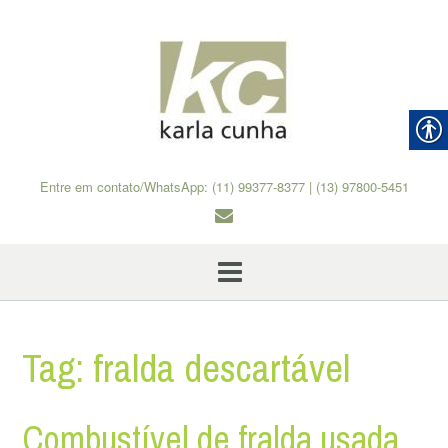
Skip
to
content
Entre em contato/WhatsApp: (11) 99377-8377 | (13) 97800-5451
Tag:
fralda descartável
Combustível de fralda usada