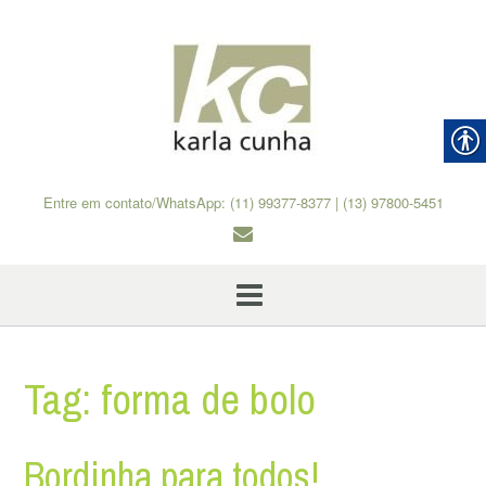
Skip
to
content
Entre em contato/WhatsApp: (11) 99377-8377 | (13) 97800-5451
Tag:
forma de bolo
Bordinha para todos!