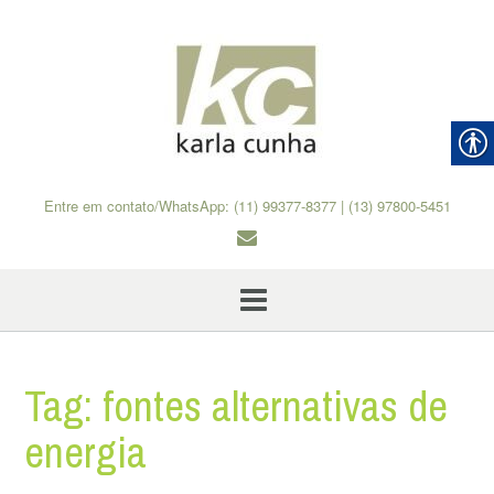
Skip
to
content
Entre em contato/WhatsApp: (11) 99377-8377 | (13) 97800-5451
Tag:
fontes alternativas de
energia