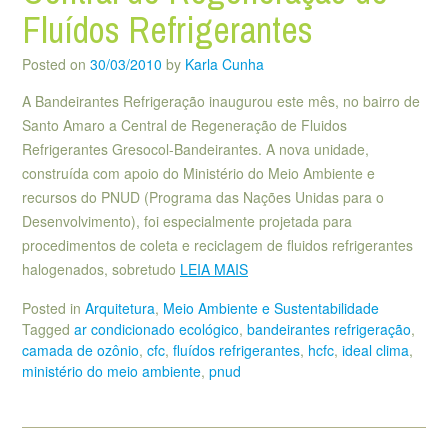
Fluídos Refrigerantes
Posted on
30/03/2010
by
Karla Cunha
A Bandeirantes Refrigeração inaugurou este mês, no bairro de
Santo Amaro a Central de Regeneração de Fluidos
Refrigerantes Gresocol-Bandeirantes. A nova unidade,
construída com apoio do Ministério do Meio Ambiente e
recursos do PNUD (Programa das Nações Unidas para o
Desenvolvimento), foi especialmente projetada para
procedimentos de coleta e reciclagem de fluidos refrigerantes
halogenados, sobretudo
LEIA MAIS
Posted in
Arquitetura
,
Meio Ambiente e Sustentabilidade
Tagged
ar condicionado ecológico
,
bandeirantes refrigeração
,
camada de ozônio
,
cfc
,
fluídos refrigerantes
,
hcfc
,
ideal clima
,
ministério do meio ambiente
,
pnud