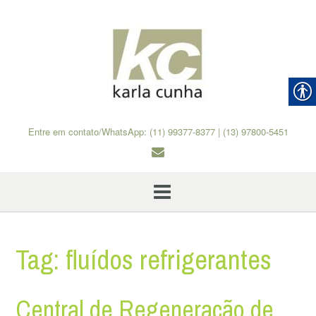
Skip
to
content
Entre em contato/WhatsApp: (11) 99377-8377 | (13) 97800-5451
Tag:
fluídos refrigerantes
Central de Regeneração de