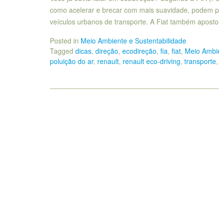
como acelerar e brecar com mais suavidade, podem p
veículos urbanos de transporte. A Fiat também apos
Posted in
Meio Ambiente e Sustentabilidade
Tagged
dicas
,
direção
,
ecodireção
,
fia
,
fiat
,
Meio Ambi
poluição do ar
,
renault
,
renault eco-driving
,
transporte