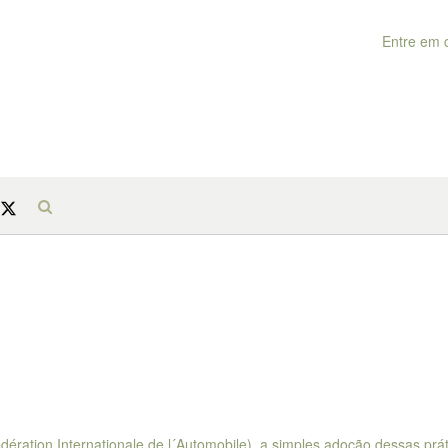
Entre em 
ération Internationale de l´Automobile), a simples adoção dessas prát