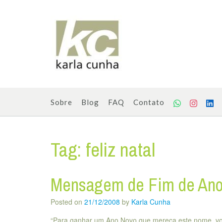
Skip
to
content
Sobre
Blog
FAQ
Contato
Tag:
feliz natal
Mensagem de Fim de An
Posted on
21/12/2008
by
Karla Cunha
“Para ganhar um Ano Novo que mereça este nome, você