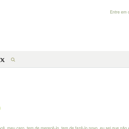
Entre em 
o
, meu caro, tem de merecê-lo, tem de fazê-lo novo, eu sei que não é 