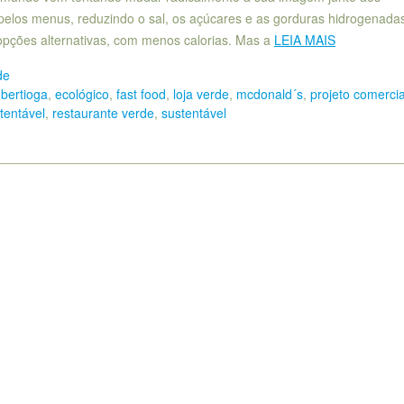
elos menus, reduzindo o sal, os açúcares e as gorduras hidrogenada
opções alternativas, com menos calorias. Mas a
LEIA MAIS
de
,
bertioga
,
ecológico
,
fast food
,
loja verde
,
mcdonald´s
,
projeto comercia
tentável
,
restaurante verde
,
sustentável