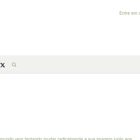
Entre em 
 do mundo vem tentando mudar radicalmente a sua imagem junto aos