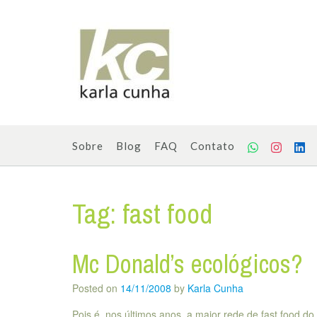
Skip
to
content
Sobre
Blog
FAQ
Contato
Tag:
fast food
Mc Donald’s ecológicos?
Posted on
14/11/2008
by
Karla Cunha
Pois é, nos últimos anos, a maior rede de fast food