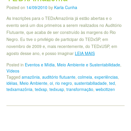
Posted on
14/09/2010
by
Karla Cunha
As inscrições para o TEDxAmazônia já estão abertas e o
evento será um dos primeiros a serem realizados no Auditório
Flutuante, que acaba de ser construído às margens do Rio
Negro. Eu tive o privilégio de participar do TEDxSP, em
novembro de 2009 e, mais recentemente, do TEDxUSP, em
agosto desse ano, e posso imaginar
LEIA MAIS
Posted in
Eventos e Mídia
,
Meio Ambiente e Sustentabilidade
,
Vídeos
Tagged
amazônia
,
auditório flutuante
,
colmeia
,
experiências
,
idéias
,
Meio Ambiente
,
oi
,
rio negro
,
sustentabiliadade
,
ted
,
tedxamazônia
,
tedxsp
,
tedxusp
,
transformação
,
webcitizen