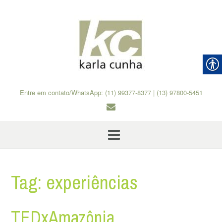
Skip
to
content
Entre em contato/WhatsApp: (11) 99377-8377 | (13) 97800-5451
Tag:
experiências
TEDxAmazônia