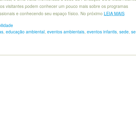
al os visitantes podem conhecer um pouco mais sobre os programas
ssionais e conhecendo seu espaço físico. No próximo
LEIA MAIS
ilidade
as
,
educação ambiental
,
eventos ambientais
,
eventos infantis
,
sede
,
s