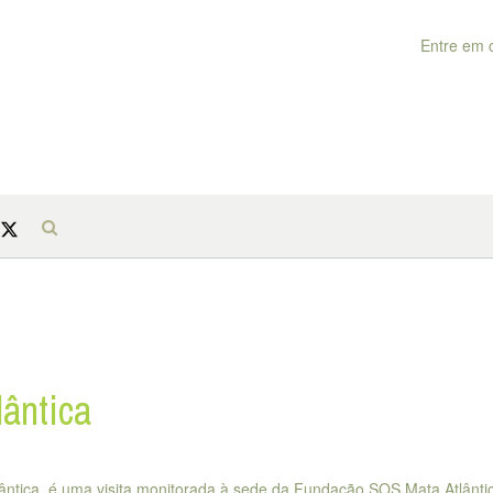
Entre em 
ântica
ntica, é uma visita monitorada à sede da Fundação SOS Mata Atlânti