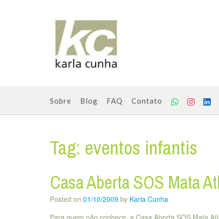
Skip
to
content
Sobre
Blog
FAQ
Contato
Tag:
eventos infantis
Casa Aberta SOS Mata Atl
Posted on
01/10/2009
by
Karla Cunha
Para quem não conhece, a Casa Aberta SOS Mata Atlâ