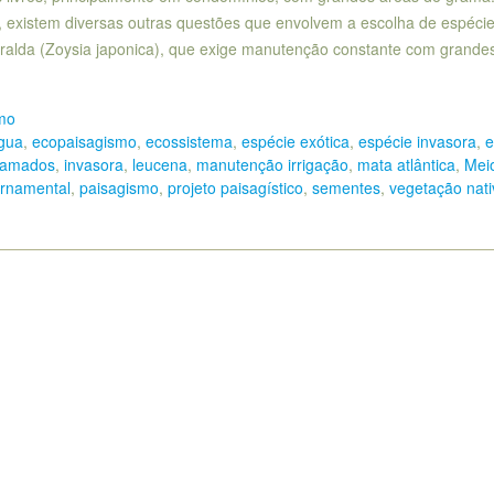
o, existem diversas outras questões que envolvem a escolha de espéci
ralda (Zoysia japonica), que exige manutenção constante com grande
mo
gua
,
ecopaisagismo
,
ecossistema
,
espécie exótica
,
espécie invasora
,
e
ramados
,
invasora
,
leucena
,
manutenção irrigação
,
mata atlântica
,
Mei
rnamental
,
paisagismo
,
projeto paisagístico
,
sementes
,
vegetação nati