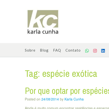
Skip
to
content
Sobre
Blog
FAQ
Contato
Tag:
espécie exótica
Por que optar por espécie
Posted on
24/08/2014
by
Karla Cunha
Ainda é muito comum encontrar residências e espaços