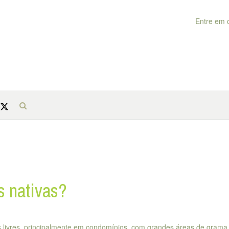
Entre em 
s nativas?
 livres, principalmente em condomínios, com grandes áreas de grama.