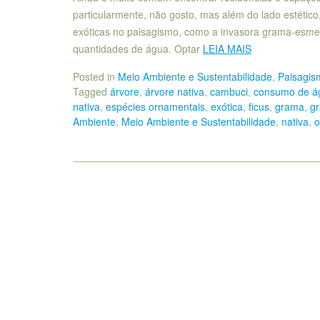
particularmente, não gosto, mas além do lado estétic
exóticas no paisagismo, como a invasora grama-esme
quantidades de água. Optar
LEIA MAIS
Posted in
Meio Ambiente e Sustentabilidade
,
Paisagis
Tagged
árvore
,
árvore nativa
,
cambuci
,
consumo de á
nativa
,
espécies ornamentais
,
exótica
,
ficus
,
grama
,
g
Ambiente
,
Meio Ambiente e Sustentabilidade
,
nativa
,
o