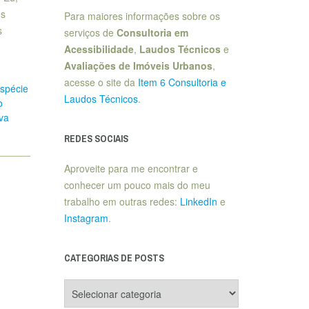
es
Para maiores informações sobre os
s
serviços de
Consultoria em
Acessibilidade
,
Laudos Técnicos
e
Avaliações de Imóveis Urbanos
,
acesse o site da
Item 6 Consultoria e
spécie
Laudos Técnicos
.
o
va
REDES SOCIAIS
Aproveite para me encontrar e
conhecer um pouco mais do meu
trabalho em outras redes:
LinkedIn
e
Instagram
.
CATEGORIAS DE POSTS
Categorias
de