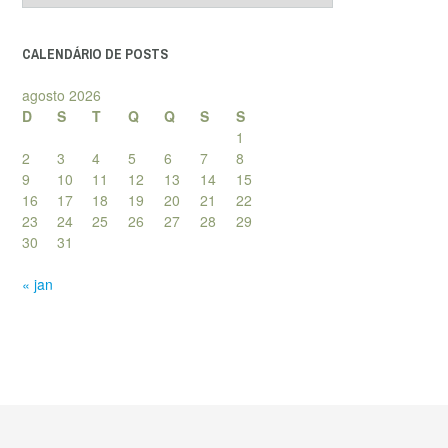
posts
CALENDÁRIO DE POSTS
agosto 2026
D
S
T
Q
Q
S
S
1
2
3
4
5
6
7
8
9
10
11
12
13
14
15
16
17
18
19
20
21
22
23
24
25
26
27
28
29
30
31
« jan