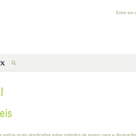
Entre em 
l
eis
notícia muito significativa sobre métodos de ensino para a divulgaçã