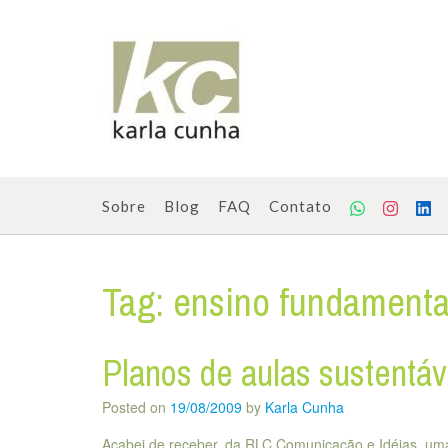
Skip
to
content
Sobre
Blog
FAQ
Contato
Tag:
ensino fundamenta
Planos de aulas sustentáv
Posted on
19/08/2009
by
Karla Cunha
Acabei de receber, da RLC Comunicação e Idéias, uma 