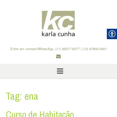
Skip
to
content
Entre em contato/WhatsApp: (11) 99377-8377 | (13) 97800-5451
Tag:
ena
Curso de Habitação