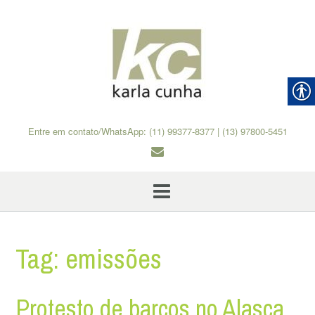
Skip
to
content
Entre em contato/WhatsApp: (11) 99377-8377 | (13) 97800-5451
Tag:
emissões
Protesto de barcos no Alasca