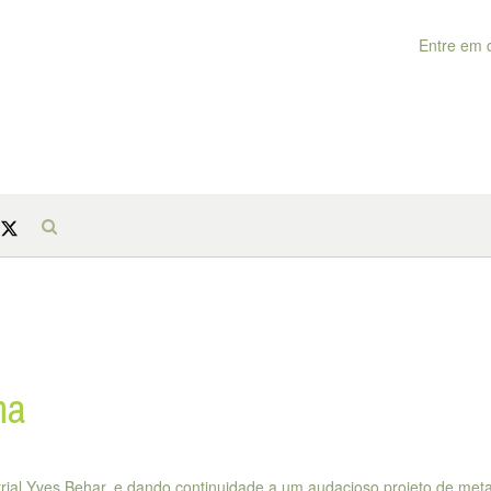
Entre em 
ma
ial Yves Behar, e dando continuidade a um audacioso projeto de met