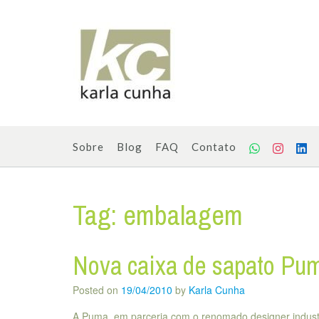
Skip
to
content
Sobre
Blog
FAQ
Contato
Tag:
embalagem
Nova caixa de sapato Pu
Posted on
19/04/2010
by
Karla Cunha
A Puma, em parceria com o renomado designer industr