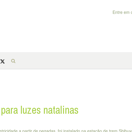
Entre em 
para luzes natalinas
ricidade a partir de pegadas, foi instalado na estação de trem Shibu