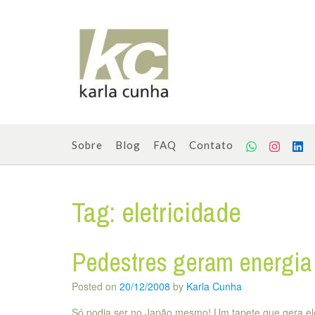
Skip
to
content
Sobre
Blog
FAQ
Contato
Tag:
eletricidade
Pedestres geram energia 
Posted on
20/12/2008
by
Karla Cunha
Só podia ser no Japão mesmo! Um tapete que gera elet